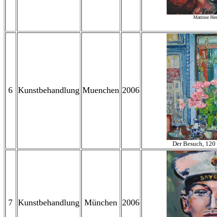
Matrose He
6
Kunstbehandlung
Muenchen
2006
Der Besuch, 120
7
Kunstbehandlung
München
2006