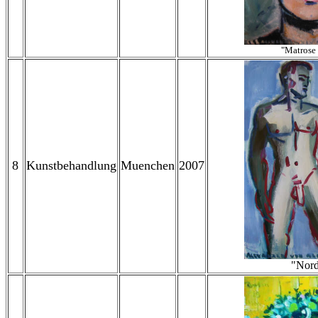
"Matrose
8
Kunstbehandlung
Muenchen
2007
"Nord